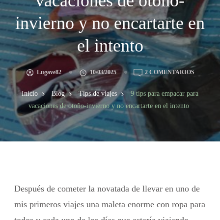
vacaciones de otoño-
invierno y no encartarte en
el intento
Lugave82
10/03/2025
2 COMENTARIOS
Inicio
Blog
Tips de viajes
9 tips para empacar para
vacaciones de otoño-invierno y no encartarte en el intento
Después de cometer la novatada de llevar en uno de
mis primeros viajes una maleta enorme con ropa para