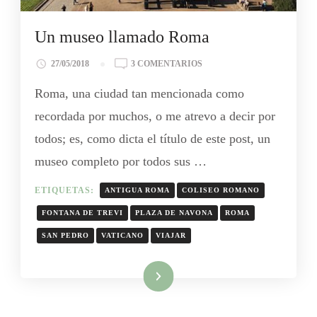
Un museo llamado Roma
27/05/2018
3 COMENTARIOS
Roma, una ciudad tan mencionada como
recordada por muchos, o me atrevo a decir por
todos; es, como dicta el título de este post, un
museo completo por todos sus …
ETIQUETAS:
ANTIGUA ROMA
COLISEO ROMANO
FONTANA DE TREVI
PLAZA DE NAVONA
ROMA
SAN PEDRO
VATICANO
VIAJAR
Leer más