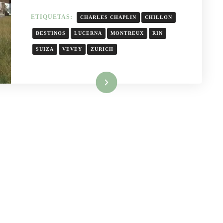
ETIQUETAS:
CHARLES CHAPLIN
CHILLON
DESTINOS
LUCERNA
MONTREUX
RIN
SUIZA
VEVEY
ZURICH
Leer más